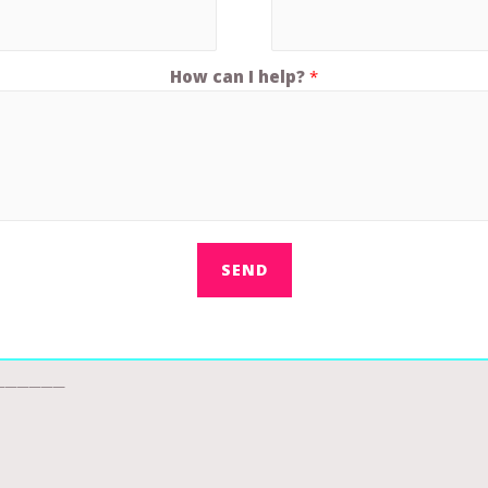
How can I help?
*
SEND
______