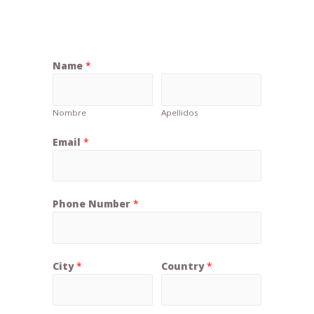
Name
*
Nombre
Apellidos
Email
*
Phone Number
*
City
*
Country
*
H
o
w